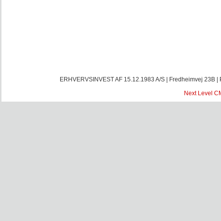
ERHVERVSINVEST AF 15.12.1983 A/S | Fredheimvej 23B | Pos
Next Level
C