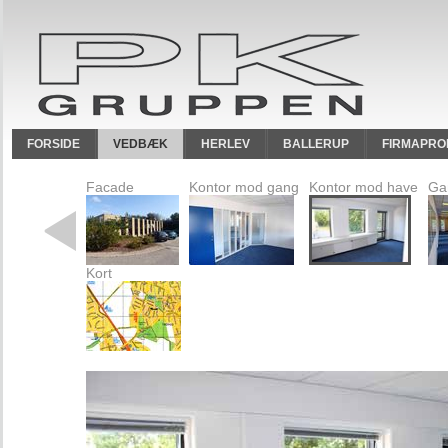
FORSIDE
VEDBÆK
HERLEV
BALLERUP
FIRMAPRO
Facade
Kontor mod gang
Kontor mod have
Ga
Kort